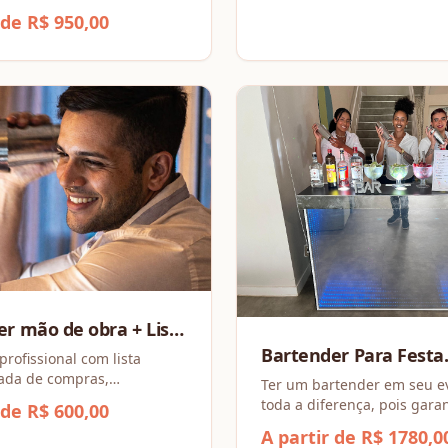
 de R$ 950,00
r mão de obra + Lista
Bartender Para Festa
va de compras
profissional com lista
ada de compras,
Premium
Ter um bartender em seu e
 praticidade, economia e
toda a diferença, pois gara
 de R$ 600,00
pleto para o seu evento.
profissionais, um atendime
A partir de R$ 1780,0
personalizado e uma exper