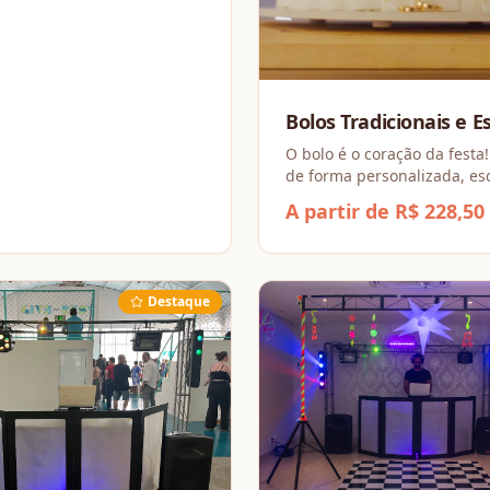
Bolos Tradicionais e E
O bolo é o coração da festa!
de forma personalizada, e
sua massa favorita (como B
A partir de R$ 228,50
Chocolate) e combinando r
incríveis, dos Tradicionais 
Espesciais.
Destaque