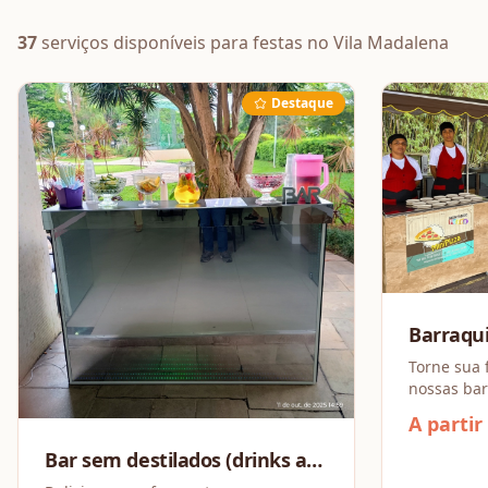
37
serviços disponíveis
para festas
no Vila Madalena
Destaque
Barraqu
Combo a 
Torne sua 
nossas bar
repletas de
A partir
opções par
Montamos 
Bar sem destilados (drinks a
partir de 