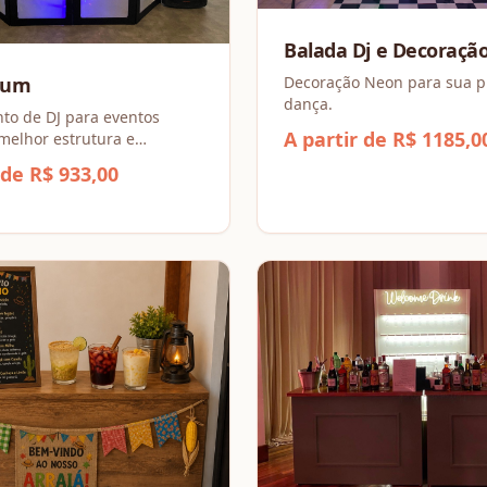
Balada Dj e Decoraçã
Decoração Neon para sua p
ium
dança.
to de DJ para eventos
A partir de R$ 1185,0
elhor estrutura e
 de som
 de R$ 933,00