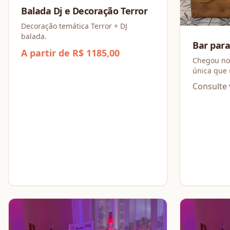
Balada Dj e Decoração Terror
Decoração temática Terror + DJ
balada.
Bar p
A partir de R$ 1185,00
Chegou nosso B
única que une o estilo de um serviço
de bar com
Consulte 
arraial.