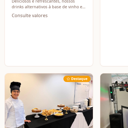
base de vinho e espumante)
Deliciosos e refrescantes, nossos
drinks alternativos à base de vinho e
espumante são a pedida perfeita para
Consulte valores
qualquer ocasião.
Destaque