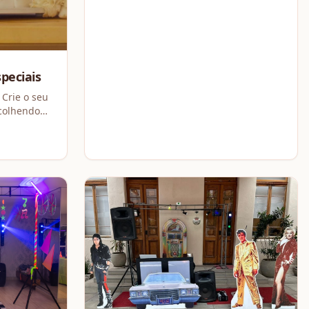
arroz soltinho, batata palha crocante e
uma deliciosa salada
speciais
 Crie o seu
scolhendo
aunilha ou
echeios
aos