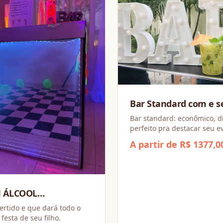
Bar Standard com e 
álcool
Bar standard: econômico, di
perfeito pra destacar seu 
gastar muito.
A partir de R$ 1377,0
M ÁLCOOL
IONAL
vertido e que dará todo o
festa de seu filho.