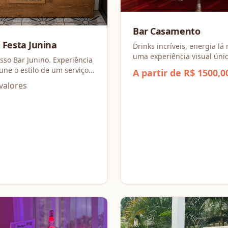
Bar Casamento
ara Festa Junina
Drinks incríveis, energia lá 
uma experiência visual úni
ar Junino. Experiência
bar de casamentos une mix
A partir de R$ 1500,0
ponta com o ritmo da festa
 a simplicidade de um
valores
garantir que a pista nunca 
cada gole seja memorável