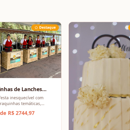
Destaque
inhas de Lanches
partir de 4 barracas
festa inesquecível com
raquinhas temáticas,
 sabores irresistíveis e
 de R$ 2744,97
a todos os gostos!
esse combo promocional a
4 barraquinhas