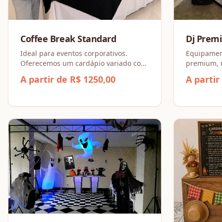
Coffee Break Standard
Dj Prem
Ideal para eventos corporativos.
Equipamen
Oferecemos um cardápio variado com
premium, m
salgados, doces e bebidas. Serviço
qualidade
A partir de R$ 1250,00
A partir
completo com equipe, louças e
decoração de mesa para o sucesso da
sua pausa.