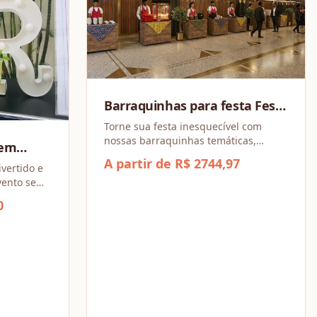
Barraquinhas para festa Festa
Junina (Combo a partir de 4
Torne sua festa inesquecível com
nossas barraquinhas temáticas,
barracas)
sem
repletas de sabores irresistíveis e
A partir de R$ 2744,97
vertido e
opções para todos os gostos!
evento sem
0