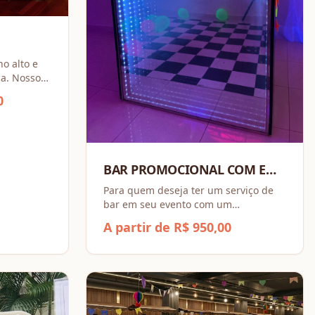
no alto e
ca. Nosso
ologia de
0
 para
pare e
BAR PROMOCIONAL COM E
SEM ÁLCOOL
Para quem deseja ter um serviço de
bar em seu evento com um
investimento pequeno.
A partir de R$ 950,00