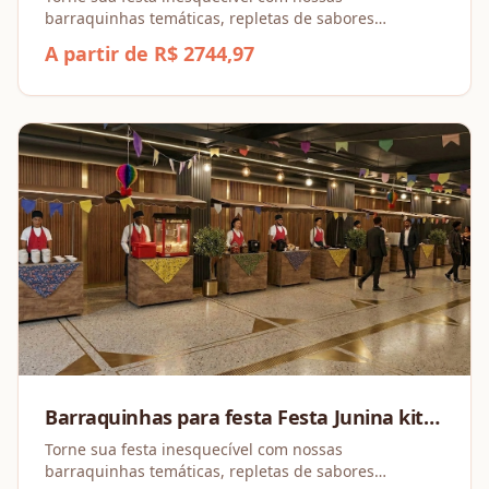
barraquinhas temáticas, repletas de sabores
irresistíveis e opções para todos os gostos!
A partir de R$ 2744,97
Barraquinhas para festa Festa Junina kit
de 1 a 3 barracas
Torne sua festa inesquecível com nossas
barraquinhas temáticas, repletas de sabores