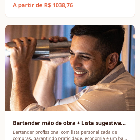
irresistíveis e opções para todos os gostos!
A partir de R$ 1038,76
Bartender mão de obra + Lista sugestiva
de compras
Bartender profissional com lista personalizada de
compras, garantindo praticidade, economia e um bar