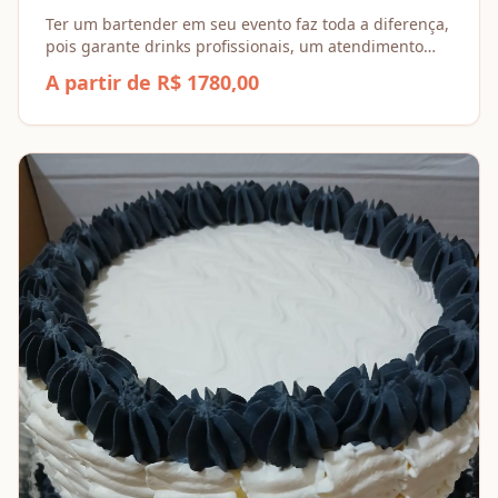
Ter um bartender em seu evento faz toda a diferença,
pois garante drinks profissionais, um atendimento
personalizado e uma experiência única para os seus
A partir de R$ 1780,00
convidados.