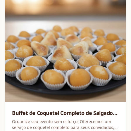
Buffet de Coquetel Completo de Salgados
Feitos na Hora!
Organize seu evento sem esforço! Oferecemos um
serviço de coquetel completo para seus convidados,