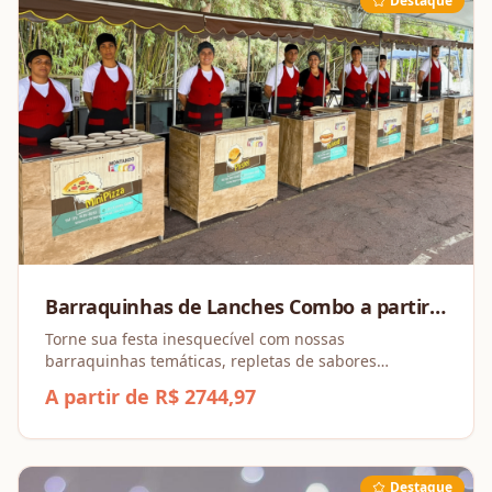
Destaque
Barraquinhas de Lanches Combo a partir
de 4 barracas
Torne sua festa inesquecível com nossas
barraquinhas temáticas, repletas de sabores
irresistíveis e opções para todos os gostos! Montamos
A partir de R$ 2744,97
esse combo promocional a partir de 4 barraquinhas
Destaque