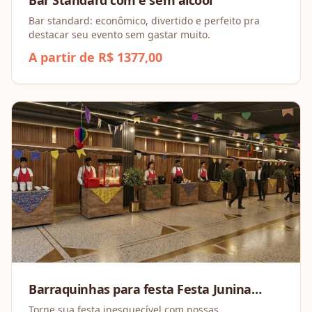
Bar standard: econômico, divertido e perfeito pra
destacar seu evento sem gastar muito.
A partir de R$ 1377,00
Barraquinhas para festa Festa Junina
(Combo a partir de 4 barracas)
Torne sua festa inesquecível com nossas