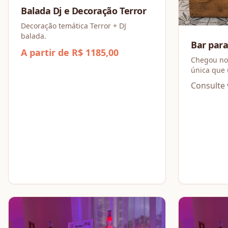
Balada Dj e Decoração Terror
Decoração temática Terror + DJ
balada.
Bar p
A partir de R$ 1185,00
Chegou nosso B
única que une o estilo de um serviço
de bar com
Consulte 
arraial.