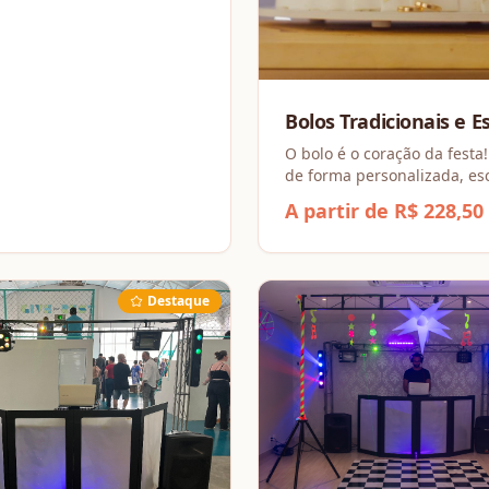
Bolos Tradicionais e E
O bolo é o coração da festa!
de forma personalizada, e
sua massa favorita (como B
A partir de R$ 228,50
Chocolate) e combinando r
incríveis, dos Tradicionais 
Espesciais.
Destaque