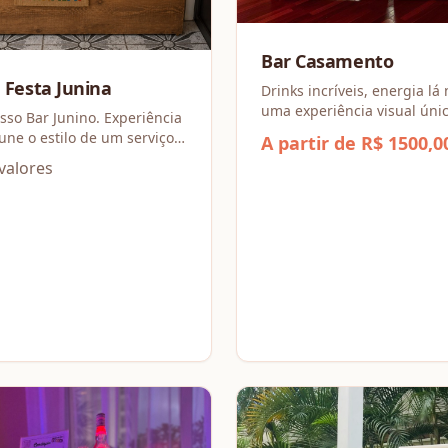
Bar Casamento
ara Festa Junina
Drinks incríveis, energia lá 
uma experiência visual úni
ar Junino. Experiência
bar de casamentos une mix
A partir de R$ 1500,0
ponta com o ritmo da festa
 a simplicidade de um
valores
garantir que a pista nunca 
cada gole seja memorável