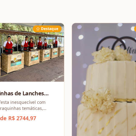
Destaque
inhas de Lanches
partir de 4 barracas
festa inesquecível com
raquinhas temáticas,
 sabores irresistíveis e
 de R$ 2744,97
a todos os gostos!
esse combo promocional a
4 barraquinhas