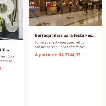
Barraquinhas para festa Festa
Junina (Combo a partir de 4
Torne sua festa inesquecível com
nossas barraquinhas temáticas,
barracas)
sem
repletas de sabores irresistíveis e
A partir de R$ 2744,97
vertido e
opções para todos os gostos!
evento sem
0