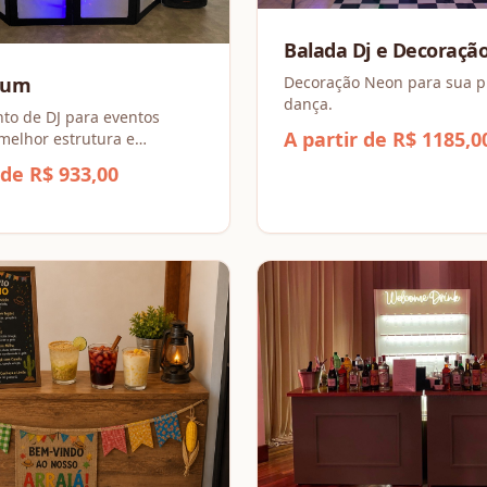
Balada Dj e Decoraçã
Decoração Neon para sua p
ium
dança.
to de DJ para eventos
A partir de R$ 1185,0
elhor estrutura e
 de som
 de R$ 933,00