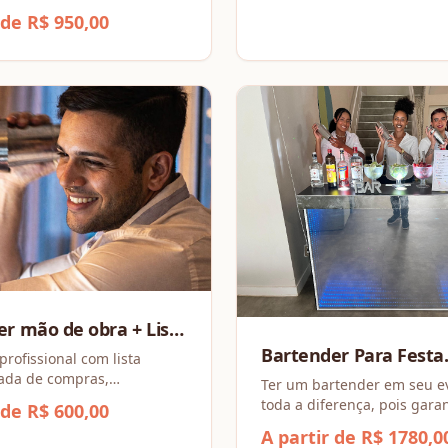
 de R$ 950,00
r mão de obra + Lista
Bartender Para Festa
va de compras
profissional com lista
ada de compras,
Premium
Ter um bartender em seu e
 praticidade, economia e
toda a diferença, pois gara
 de R$ 600,00
pleto para o seu evento.
profissionais, um atendime
A partir de R$ 1780,0
personalizado e uma exper