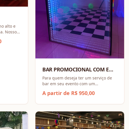
no alto e
ca. Nosso
ologia de
0
 para
pare e
BAR PROMOCIONAL COM E
SEM ÁLCOOL
Para quem deseja ter um serviço de
bar em seu evento com um
investimento pequeno.
A partir de R$ 950,00