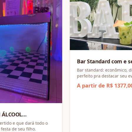
Bar Standard com e 
álcool
Bar standard: econômico, di
perfeito pra destacar seu 
gastar muito.
A partir de R$ 1377,0
M ÁLCOOL
IONAL
vertido e que dará todo o
festa de seu filho.