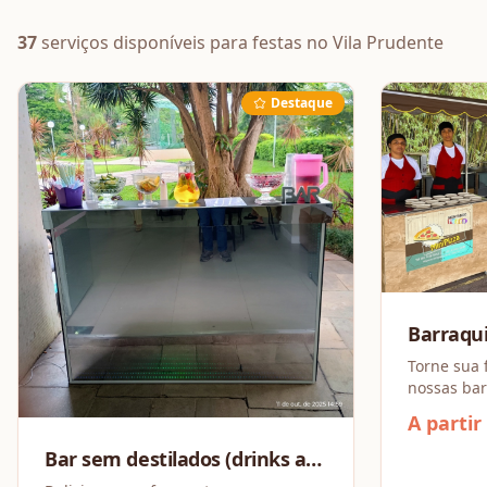
37
serviços disponíveis
para festas
no Vila Prudente
Destaque
Barraqu
Combo a 
Torne sua 
nossas bar
repletas de
A partir
opções par
Montamos 
Bar sem destilados (drinks a
partir de 