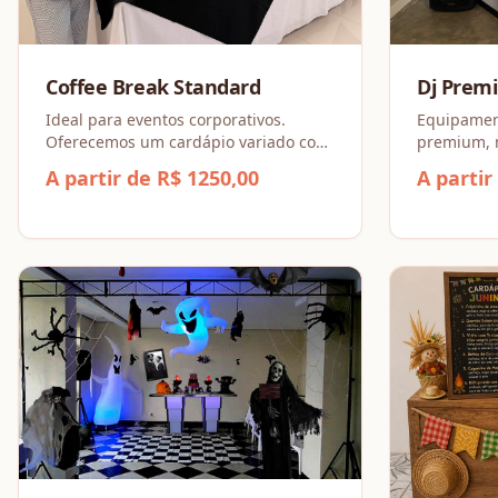
Coffee Break Standard
Dj Prem
Ideal para eventos corporativos.
Equipamen
Oferecemos um cardápio variado com
premium, m
salgados, doces e bebidas. Serviço
qualidade
A partir de R$ 1250,00
A partir
completo com equipe, louças e
decoração de mesa para o sucesso da
sua pausa.