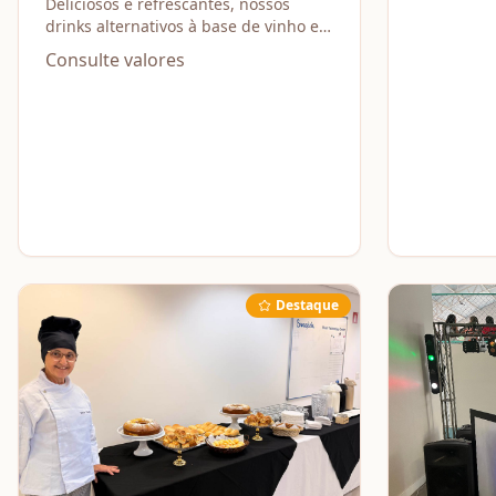
base de vinho e espumante)
Deliciosos e refrescantes, nossos
drinks alternativos à base de vinho e
espumante são a pedida perfeita para
Consulte valores
qualquer ocasião.
Destaque