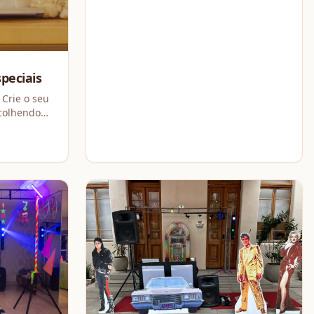
arroz soltinho, batata palha crocante e
uma deliciosa salada
speciais
 Crie o seu
scolhendo
aunilha ou
echeios
aos