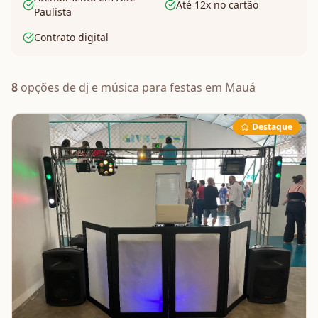
Até 12x no cartão
Paulista
Contrato digital
8
opções de
dj e música
para festas em
Mauá
Destaque