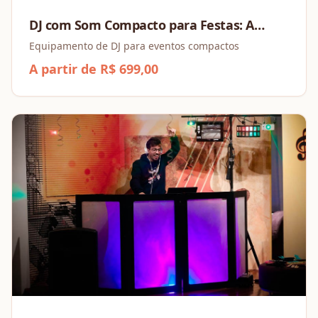
DJ com Som Compacto para Festas: A
Trilha Sonora Perfeita para o seu Evento
Equipamento de DJ para eventos compactos
em São Paulo
A partir de R$ 699,00