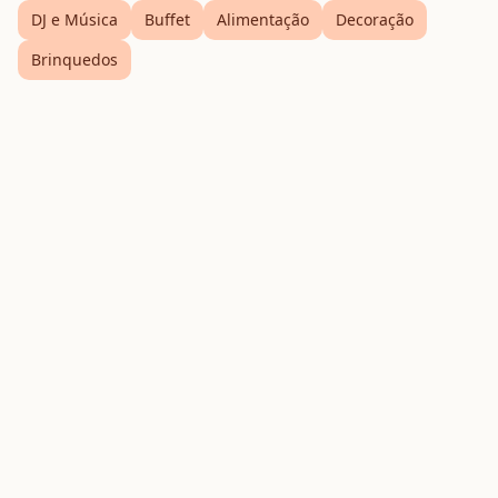
DJ e Música
Buffet
Alimentação
Decoração
Brinquedos