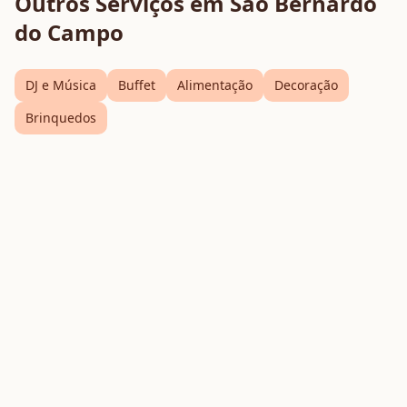
Outros Serviços em
São Bernardo
do Campo
DJ e Música
Buffet
Alimentação
Decoração
Brinquedos