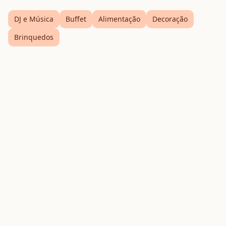
DJ e Música
Buffet
Alimentação
Decoração
Brinquedos