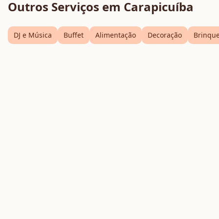
Outros Serviços em
Carapicuíba
DJ e Música
Buffet
Alimentação
Decoração
Brinqu