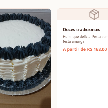
Doces tradicionais
Hum, que delícia! Festa se
festa amarga.
A partir de R$ 168,00