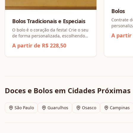
Bolos
Contrate d
Bolos Tradicionais e Especiais
personaliz
O bolo é o coração da festa! Crie o seu
A partir
de forma personalizada, escolhendo
sua massa favorita (como Baunilha ou
A partir de R$ 228,50
Chocolate) e combinando recheios
incríveis, dos Tradicionais aos
Espesciais.
Doces e Bolos
em Cidades Próximas
São Paulo
Guarulhos
Osasco
Campinas