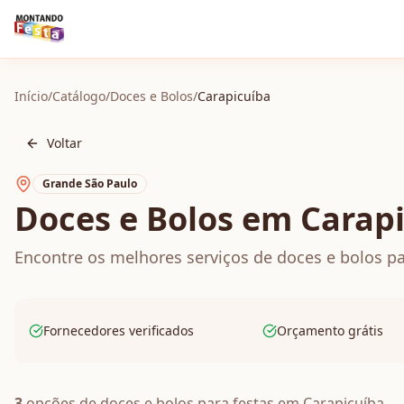
Início
/
Catálogo
/
Doces e Bolos
/
Carapicuíba
Voltar
Grande São Paulo
Doces e Bolos em Carap
Encontre os melhores serviços de doces e bolos p
Fornecedores verificados
Orçamento grátis
3
opções de
doces e bolos
para festas em
Carapicuíba