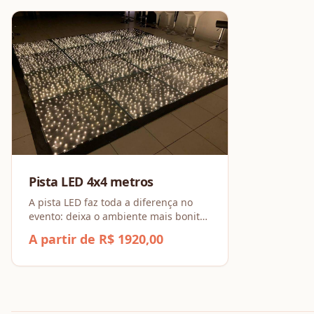
Pista LED 4x4 metros
A pista LED faz toda a diferença no
evento: deixa o ambiente mais bonito,
anima a pista e torna a experiência
A partir de R$ 1920,00
dos convidados muito mais especial.