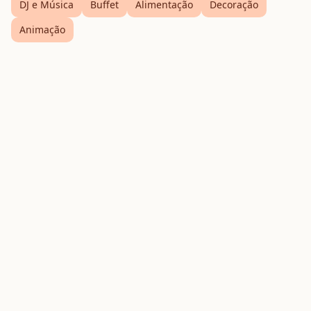
DJ e Música
Buffet
Alimentação
Decoração
Animação