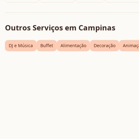
Outros Serviços em
Campinas
DJ e Música
Buffet
Alimentação
Decoração
Animaç