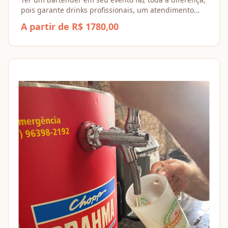
pois garante drinks profissionais, um atendimento
personalizado e uma experiência única para os seus
A partir de R$ 1780,00
convidados.