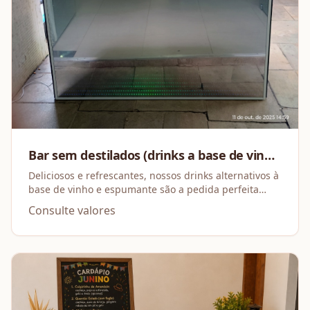
Bar sem destilados (drinks a base de vinho
e espumante)
Deliciosos e refrescantes, nossos drinks alternativos à
base de vinho e espumante são a pedida perfeita
para qualquer ocasião.
Consulte valores