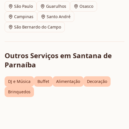
São Paulo
Guarulhos
Osasco
Campinas
Santo André
São Bernardo do Campo
Outros Serviços em
Santana de
Parnaíba
DJ e Música
Buffet
Alimentação
Decoração
Brinquedos