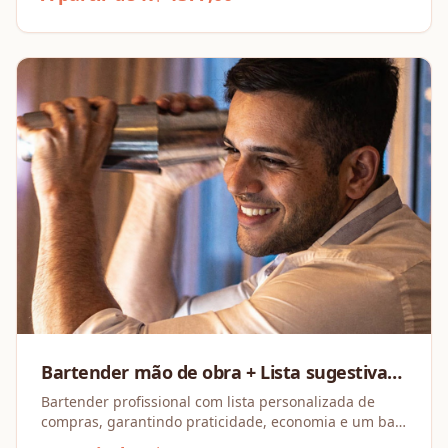
Bartender mão de obra + Lista sugestiva
de compras
Bartender profissional com lista personalizada de
compras, garantindo praticidade, economia e um bar
completo para o seu evento.