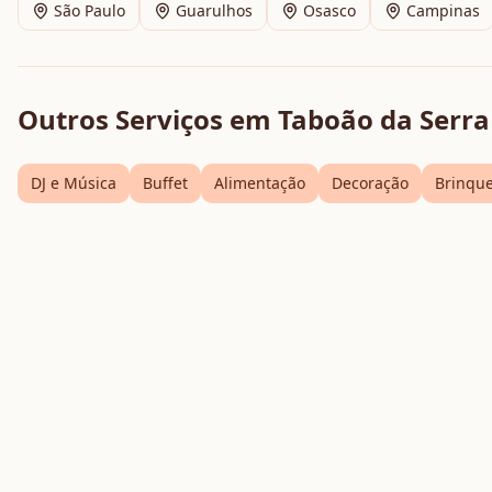
São Paulo
Guarulhos
Osasco
Campinas
Outros Serviços em
Taboão da Serra
DJ e Música
Buffet
Alimentação
Decoração
Brinqu