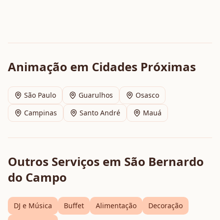
Animação
em Cidades Próximas
São Paulo
Guarulhos
Osasco
Campinas
Santo André
Mauá
Outros Serviços em
São Bernardo
do Campo
DJ e Música
Buffet
Alimentação
Decoração