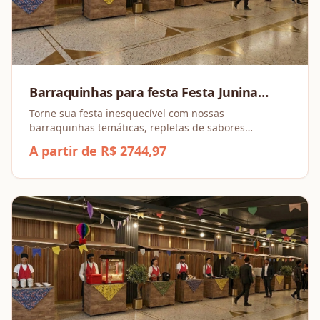
Barraquinhas para festa Festa Junina
(Combo a partir de 4 barracas)
Torne sua festa inesquecível com nossas
barraquinhas temáticas, repletas de sabores
irresistíveis e opções para todos os gostos!
A partir de R$ 2744,97