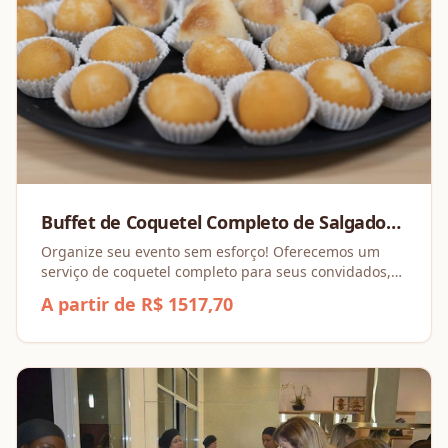
Buffet de Coquetel Completo de Salgados
Feitos na Hora!
Organize seu evento sem esforço! Oferecemos um
serviço de coquetel completo para seus convidados,
com 10 salgados deliciosos por pessoa , fritos e
A partir de R$ 1517,70
assados na hora. Inclui bebidas e equipe.