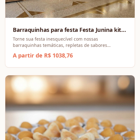
Barraquinhas para festa Festa Junina kit
de 1 a 3 barracas
Torne sua festa inesquecível com nossas
barraquinhas temáticas, repletas de sabores
irresistíveis e opções para todos os gostos!
A partir de R$ 1038,76