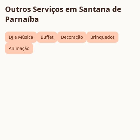
Outros Serviços em
Santana de
Parnaíba
DJ e Música
Buffet
Decoração
Brinquedos
Animação