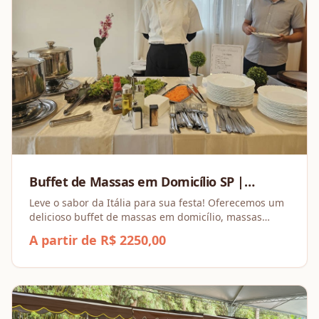
Buffet de Massas em Domicílio SP |
Montando Festa | Orçamento
Leve o sabor da Itália para sua festa! Oferecemos um
delicioso buffet de massas em domicílio, massas
frescas e secas e molhos branco e de tomate.
A partir de R$ 2250,00
Qualidade e praticidade para seu evento.