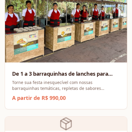
De 1 a 3 barraquinhas de lanches para
festa
Torne sua festa inesquecível com nossas
barraquinhas temáticas, repletas de sabores
irresistíveis e opções para todos os gostos!
A partir de R$ 990,00