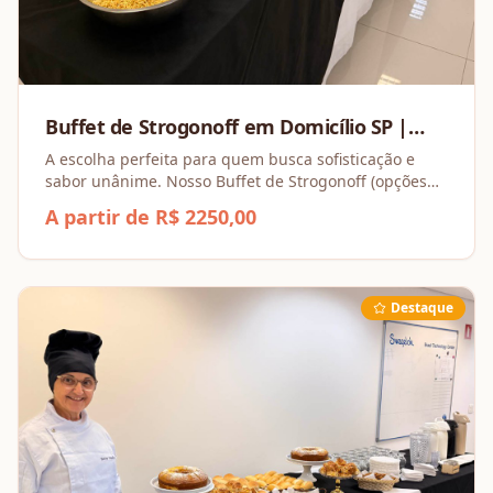
Buffet de Strogonoff em Domicílio SP |
Montando Festa | Orçamento
A escolha perfeita para quem busca sofisticação e
sabor unânime. Nosso Buffet de Strogonoff (opções
de Filé Mignon ou Frango) é servido com arroz
A partir de R$ 2250,00
soltinho, batata palha crocante e uma deliciosa salada
Destaque