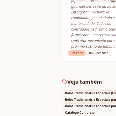
fofinha e o recheio de brig
gourmet derrretia na boca.
Entregaram no horário
combinado, já embalado c
muito cuidado. Todos os
convidados pediram o cont
fornecedor. Com certeza vo
contratar novamente para
próximo evento da família!
Batizado
60
pessoas
Veja também
Bolos Tradicionais e Especiais
(to
Bolos Tradicionais e Especiais
pa
Bolos Tradicionais e Especiais
pa
Catálogo Completo