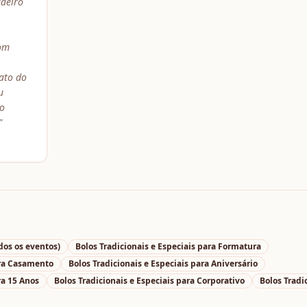
adeiro
om
ato do
u
 o
"
dos os eventos)
Bolos Tradicionais e Especiais
para
Formatura
ra
Casamento
Bolos Tradicionais e Especiais
para
Aniversário
ra
15 Anos
Bolos Tradicionais e Especiais
para
Corporativo
Bolos Tradi