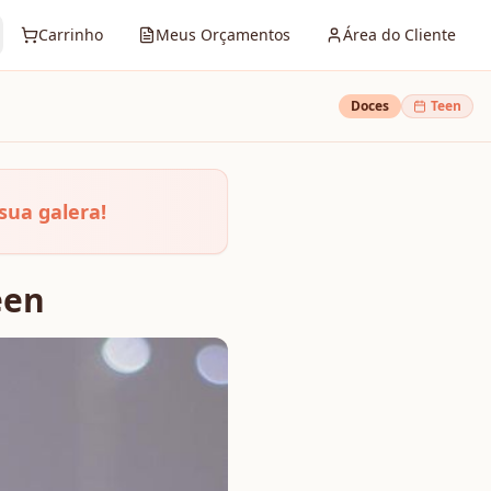
Carrinho
Meus Orçamentos
Área do Cliente
Doces
Teen
sua galera!
een