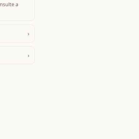
nsulte a
›
›