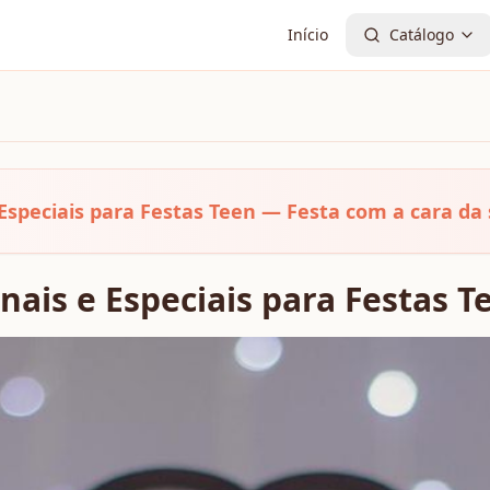
Início
Catálogo
 Especiais para Festas Teen — Festa com a cara da 
nais e Especiais para Festas T