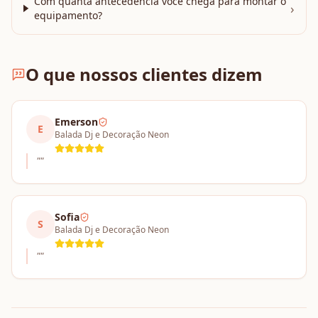
Com quanta antecedência você chega para montar o
›
equipamento?
O que nossos clientes dizem
Emerson
E
Balada Dj e Decoração Neon
"
"
Sofia
S
Balada Dj e Decoração Neon
"
"