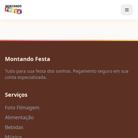
Montando Festa
Tudo para sua festa dos sonhos. Pagamento seguro em sua
conta especializada.
Serviços
Foto Filmagem
Alimentação
Bebidas
Música