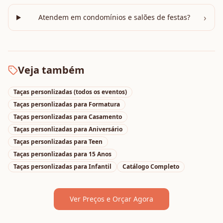
›
Atendem em condomínios e salões de festas?
Veja também
Taças personlizadas
(todos os eventos)
Taças personlizadas
para
Formatura
Taças personlizadas
para
Casamento
Taças personlizadas
para
Aniversário
Taças personlizadas
para
Teen
Taças personlizadas
para
15 Anos
Taças personlizadas
para
Infantil
Catálogo Completo
Ver Preços e Orçar Agora