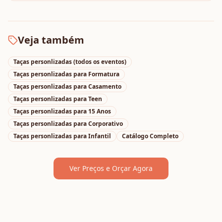
Veja também
Taças personlizadas
(todos os eventos)
Taças personlizadas
para
Formatura
Taças personlizadas
para
Casamento
Taças personlizadas
para
Teen
Taças personlizadas
para
15 Anos
Taças personlizadas
para
Corporativo
Taças personlizadas
para
Infantil
Catálogo Completo
Ver Preços e Orçar Agora