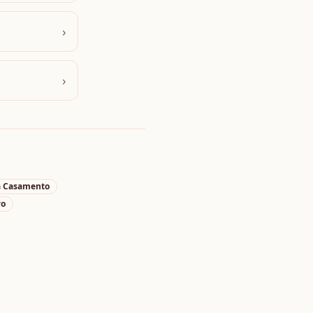
›
›
a
Casamento
vo