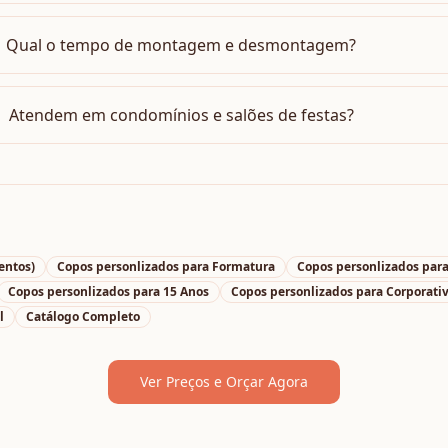
Qual o tempo de montagem e desmontagem?
Atendem em condomínios e salões de festas?
entos)
Copos personlizados
para
Formatura
Copos personlizados
par
Copos personlizados
para
15 Anos
Copos personlizados
para
Corporati
l
Catálogo Completo
Ver Preços e Orçar Agora