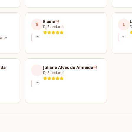
Elaine
L
E
L
DJ Standard
D
do e
"
"
"
"
uda
Juliane Alves de Almeida
DJ Standard
"
"