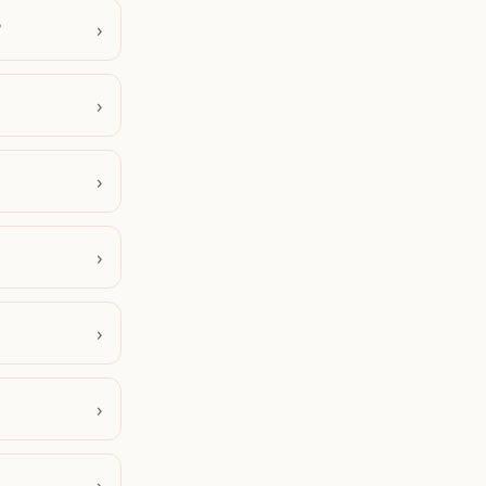
›
?
›
›
›
›
›
›