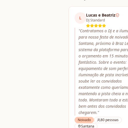
Lucas e Beatriz
L
DJ Standard
"
Contratamos o DJ e a ilum
para nossa festa de noiva
Santana, próximo à Braz L
sistema da plataforma par
o orçamento em 15 minuto
fantástico. Sobre o evento:
equipamento de som perfei
iluminação de pista incrível
soube ler os convidados
exatamente como queríamo
mantendo a pista cheia a n
toda. Montaram toda a est
bem antes dos convidados
chegarem.
"
Noivado
80
pessoas
Santana