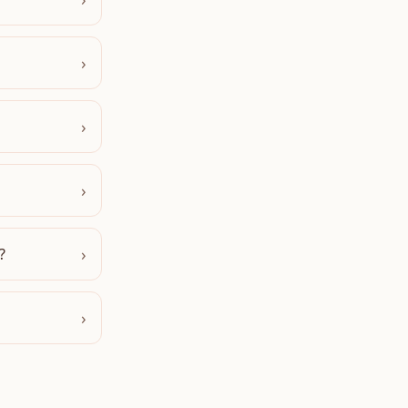
›
›
›
›
?
›