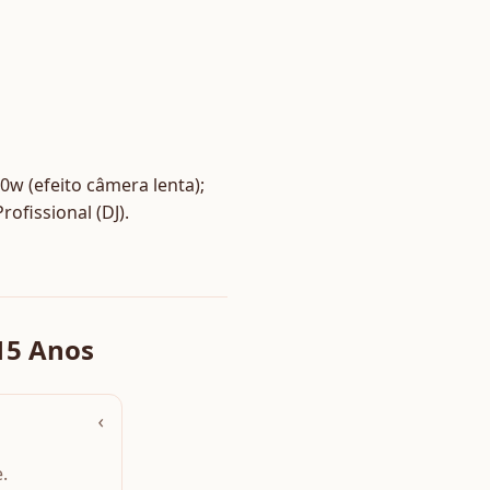
50w (efeito câmera lenta);
ofissional (DJ).
15 Anos
›
.