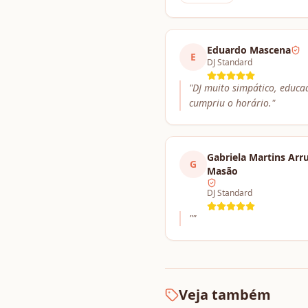
Eduardo Mascena
E
DJ Standard
"
DJ muito simpático, educa
cumpriu o horário.
"
Gabriela Martins Arr
G
Masão
DJ Standard
"
"
Veja também