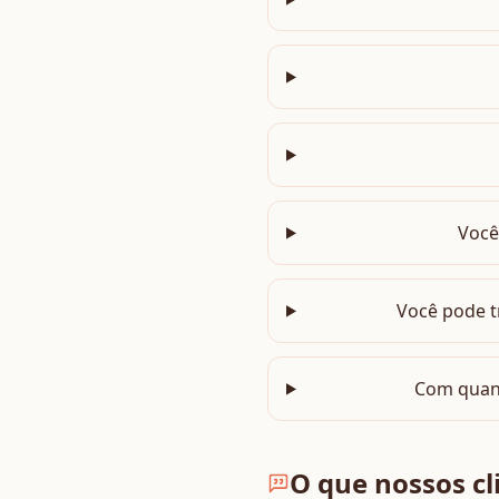
Você
Você pode t
Com quan
O que nossos cl