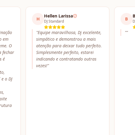
Hellen Larissa
B
H
B
DJ Standard
D
inação
"
Equipe maravilhosa, Dj excelente,
"
"
do em
simpático e demonstrou a mais
eme. O
atenção para deixar tudo perfeito.
a fechar
Simplesmente perfeito, estarei
s é
indicando e contratando outras
vezes!
"
to,
 e o DJ
s,
oite
rutura