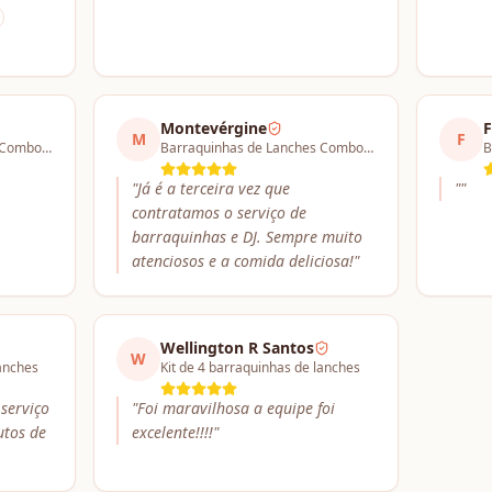
Montevérgine
F
M
F
Barraquinhas de Lanches Combo a partir de 4 barracas
Barraquinhas de Lanches Combo a partir de 4 barracas
"
Já é a terceira vez que
"
"
contratamos o serviço de
barraquinhas e DJ. Sempre muito
atenciosos e a comida deliciosa!
"
Wellington R Santos
W
lanches
Kit de 4 barraquinhas de lanches
serviço
"
Foi maravilhosa a equipe foi
utos de
excelente!!!!
"