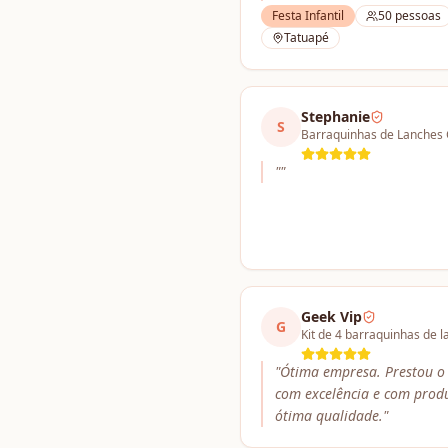
Festa Infantil
50
pessoas
Tatuapé
Stephanie
S
"
"
Geek Vip
G
Kit de 4 barraquinhas de 
"
Ótima empresa. Prestou o 
com excelência e com prod
ótima qualidade.
"