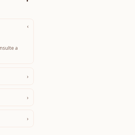
›
nsulte a
›
›
›