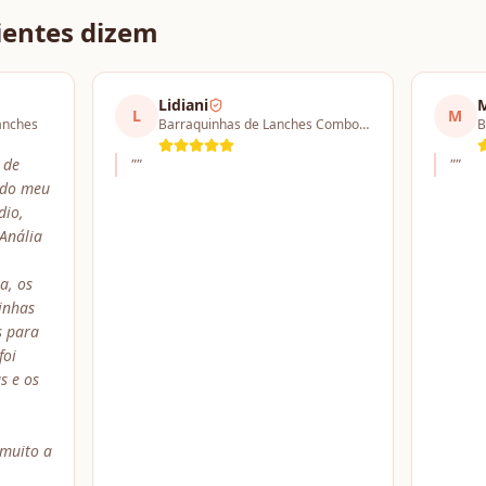
ientes dizem
Lidiani
M
L
M
lanches
Barraquinhas de Lanches Combo a partir de 4 barracas
 de
"
"
"
"
 do meu
dio,
Anália
a, os
inhas
s para
foi
s e os
 muito a