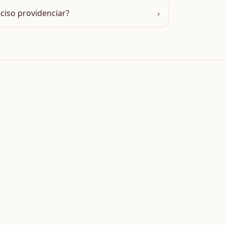
›
eciso providenciar?