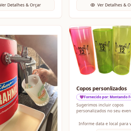
Ver Detalhes & Orçar
Ver Detalhes & O
Copos personlizados
💜Fornecido por: Montando F
Sugerimos incluir copos
personalizados no seu even
de serem utilizados durant
festa, eles também se tor
Informe data e local para 
lembrança especial para pr