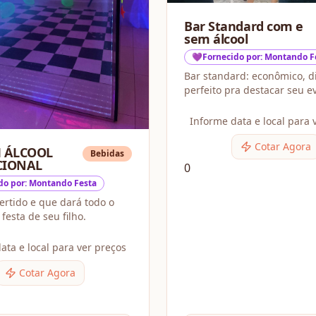
Bar Standard com e
sem álcool
💜Fornecido por: Montando F
Bar standard: econômico, di
perfeito pra destacar seu 
gastar muito.
Informe data e local para 
Cotar Agora
M ÁLCOOL
Bebidas
IONAL
0
do por: Montando Festa
vertido e que dará todo o
festa de seu filho.
ata e local para ver preços
Cotar Agora