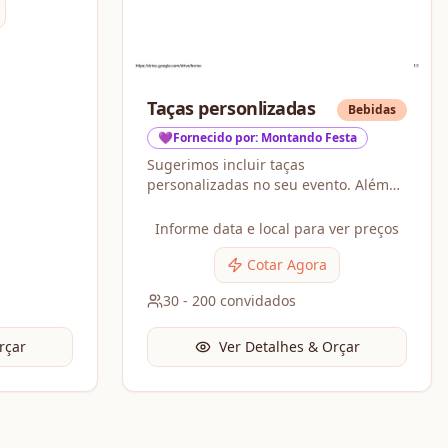
o
Taças personlizadas
Bebidas
💜Fornecido por: Montando Festa
Sugerimos incluir taças
personalizadas no seu evento. Além
de serem utilizados durante toda a
festa, eles também se tornam uma
Informe data e local para ver preços
lembrança especial para presentear
seus convidados, tornando o
Cotar Agora
momento ai
30
-
200
convidados
rçar
Ver Detalhes & Orçar