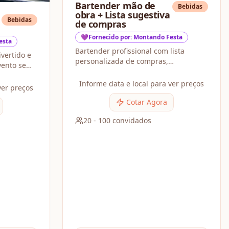
Bartender mão de
Bebidas
obra + Lista sugestiva
Bebidas
de compras
💜Fornecido por: Montando Festa
esta
Bartender profissional com lista
vertido e
personalizada de compras,
evento sem
garantindo praticidade, economia e
um bar completo para o seu evento.
Informe data e local para ver preços
ver preços
Cotar Agora
20
-
100
convidados