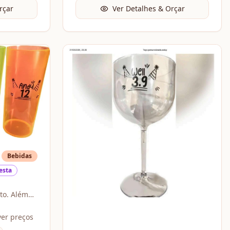
rçar
Ver Detalhes & Orçar
Bebidas
esta
to. Além
e toda a
nam uma
ver preços
esentear