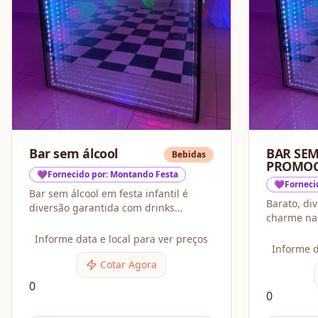
Bar sem álcool
BAR SE
Bebidas
PROMOC
💜Fornecido por: Montando Festa
💜Forneci
Bar sem álcool em festa infantil é
Barato, di
diversão garantida com drinks
charme na 
criativos, coloridos e seguros para
todas as idades.
Informe data e local para ver preços
Informe d
Cotar Agora
0
0