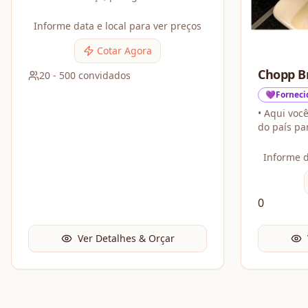
profissionais, um atendimento
personalizado e uma experiência
Informe data e local para ver preços
única para os seus convidados.
Cotar Agora
Chopp B
20
-
500
convidados
💜Forneci
• Aqui voc
do país pa
Informe d
0
Ver Detalhes & Orçar