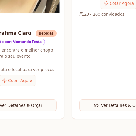
seus convidados, tornando 
Cotar Agora
momento ai
20
-
200
convidados
rahma Claro
Bebidas
do por: Montando Festa
ê encontra o melhor chopp
ra o seu evento.
ata e local para ver preços
Cotar Agora
Ver Detalhes & Orçar
Ver Detalhes & O