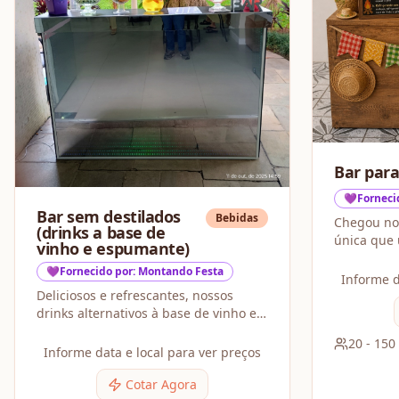
Bar para
💜Forneci
Bar sem destilados
Bebidas
Chegou nosso B
(drinks a base de
única que une o estilo de um serviço
vinho e espumante)
de bar com
💜Fornecido por: Montando Festa
arraial.
Informe d
Deliciosos e refrescantes, nossos
drinks alternativos à base de vinho e
espumante são a pedida perfeita para
20
-
150
qualquer ocasião.
Informe data e local para ver preços
Cotar Agora