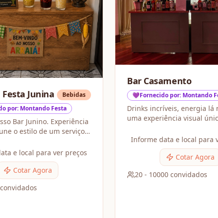
Bar Casamento
 Festa Junina
Bebidas
💜Fornecido por: Montando F
Drinks incríveis, energia lá 
do por: Montando Festa
uma experiência visual úni
ar Junino. Experiência
bar de casamentos une mix
ponta com o ritmo da festa
Informe data e local para 
 a simplicidade de um
garantir que a pista nunca 
ata e local para ver preços
cada gole seja memorável
Cotar Agora
Cotar Agora
20
-
10000
convidados
convidados